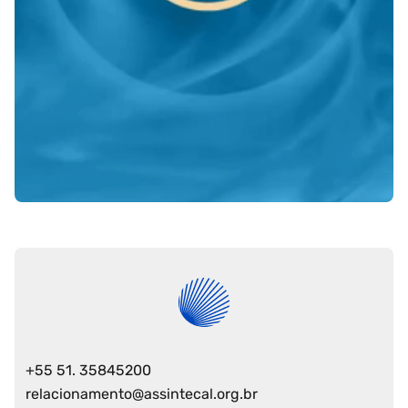
e alinhar os processos
adores internacionalmente
iando as oportunidades
rtação e impulsionando o
tável de toda a cadeia
+55 51. 35845200
relacionamento@assintecal.org.br