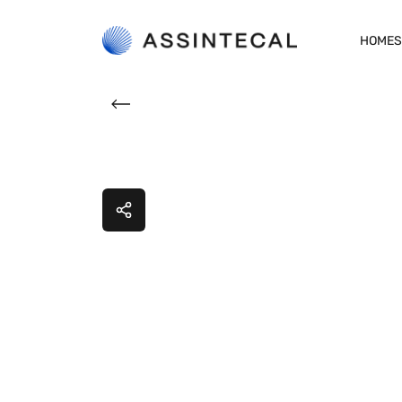
HOME
S
propost