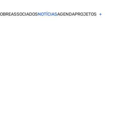
OBRE
ASSOCIADOS
NOTÍCIAS
AGENDA
PROJETOS
t
o pelos Estados U